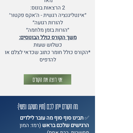
מאד
2 הרצאות בונוס:
״אינטליגנציה רגשית - ה׳אקס פקטור׳
להורות רגועה״
״הורות בזמן מלחמה״
משך הקורס כולל הבונוסים:
כשלוש שעות
*הקורס כולל חומר כתוב שכדאי לצלם או
להדפיס
אני רוצה את הקורס
מה הקורס ייתן לכם (חוץ משקט נפשי):
✅
תבינו סוף סוף מה עובר לילדים
הרגישים שלכם בראש
(רמז: המון
מחשבות, בבת אחת).