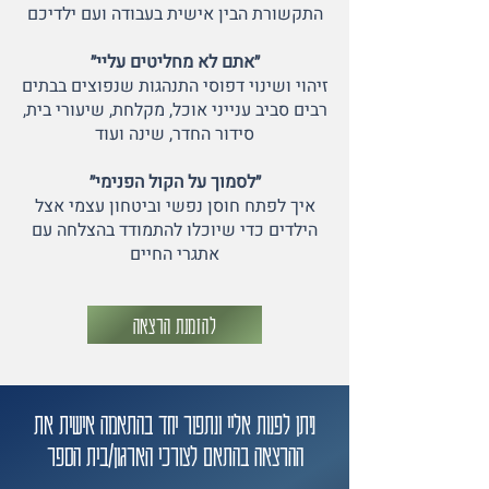
התקשורת הבין אישית בעבודה ועם ילדיכם
״אתם לא מחליטים עליי״
זיהוי ושינוי דפוסי התנהגות שנפוצים בבתים
רבים סביב ענייני אוכל, מקלחת, שיעורי בית,
סידור החדר, שינה ועוד
״לסמוך על הקול הפנימי״
איך לפתח חוסן נפשי וביטחון עצמי אצל
הילדים כדי שיוכלו להתמודד בהצלחה עם
אתגרי החיים
להזמנת הרצאה
ניתן לפנות אליי ונתפור יחד בהתאמה אישית את
ההרצאה בהתאם לצורכי הארגון/בית הספר