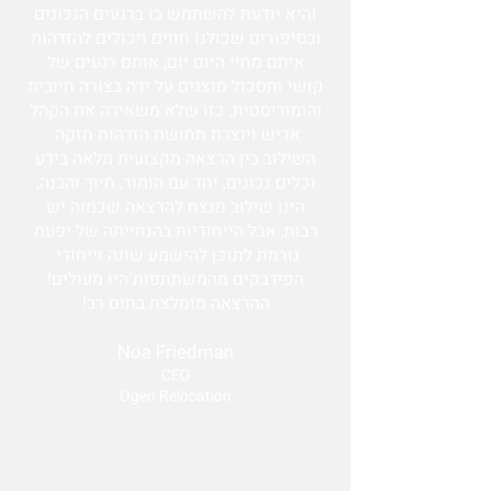
והיא יודעת להשתמש בו ברגעים הנכונים
ובסיפורים שכולנו חווים ויכולים להזדהות
איתם מחיי היום יום; אותם רגעים של
קושי ותסכול מוצגים על ידה בצורה חיובית
והומוריסטית, כזו שלא משאירה את הקהל
אדיש ויוצרת תחושת הזדהות חזקה.
השילוב בין הרצאה מקצועית מלאה בידע
וכלים נכונים, יחד עם הומור, חיוך והבנה,
הינו שילוב מנצח להרצאה שכמוה יש
רבות, אבל הייחודיות בהנחייתה של יפעת
גורמת לתוכן להישמע שונה וייחודי.
הפידבקים מהמשתתפות היו מעולים!
ההרצאה מומלצת בחום רב!
Noa Friedman
CEO
Ogen Relocation