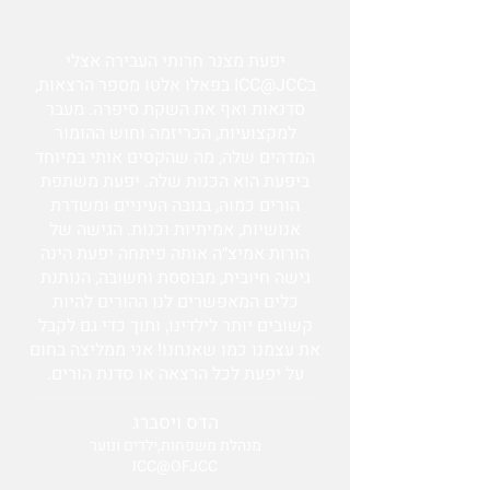
יפעת מצנר חרותי העבירה אצלי
בICC@JCC בפאלו אלטו מספר הרצאות,
סדנאות ואף את השקת סיפרה. מעבר
למקצועיות, הכריזמה וחוש ההומור
המדהים שלה, מה שהקסים אותי במיוחד
ביפעת הוא הכנות שלה. יפעת משתפת
הורים כמוה, בגובה העיניים ומשדרת
אנושיות, אמיתיות וכנות. הגישה של
הורות אמיצ״ה אותה פיתחה יפעת הינה
גישה חיובית, מבוססת וחשובה, הנותנת
כלים המאפשרים לנו ההורים להיות
קשובים יותר לילדינו, ותוך כדי גם לקבל
את עצמנו כמו שאנחנו! אני ממליצה בחום
על יפעת לכל הרצאה או סדנת הורים.
הדס ויסברג
מנהלת משפחות,ילדים ונוער
ICC@OFJCC