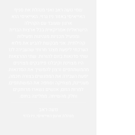
שמי נועה ראב ואני מנהלת את סניף
האייאיסי באזור ניו גרזי. האייאיסי הוא
ארגון שעובד עם הקהילה
הישראלית-אמריקאית בכל ארצות הברית
ומפעיל תכניות מנהיגות ופעילות
קהילתית. אני מבקשת להביע את מלוא
הערכתי ליפעת מצנר חרותי שהעבירה לנו
שתי סדנאות בזום להורות. שתי ההרצאות
היו מצוינת וקיבלנו פידבקים מצוינים
מהמשתתפים ורצון להמשיך את הסדנאות.
יפעת העבירה את המפגשים בצורה חכמה,
מעניינת, מצחיקה וסחפה את המשתתפים.
למרות הזום, אנשים נשארו מרותקים
וחלק מהשיחה. ממליצה בחום.
נועה ראב
מנהלת ארגון האייאיסי, ניו ג'רזי