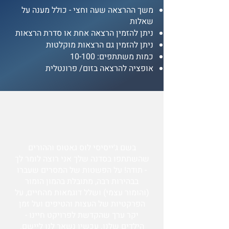
משך ההרצאה שעה וחצי - כולל מענה על
שאלות
ניתן להזמין הרצאה אחת או סדרת הרצאות
ניתן להזמין גם הרצאות מוקלטות
כמות משתתפים: 10-100
אופציה להרצאה בזום/ פרונטלית
בשם ג׳ייסיסי לוס גאטוס וההורים
שהשתתפו בסדנה שלך אני רוצה לומר לך
- תודה! על הפשטות של המסרים שעברו
בבהירות רבה, מתובלת בהמון הומור
(והומור עצמי) ושלל דוגמאות מהחיים, על
הפרקטיות של העצות והטיפים ועל זמן
יקר ערך שהקדשת לפרויקט חיינו -
הילדים שלנו. עכשיו נשאר לנו ליישם.