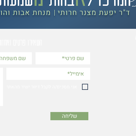
השאירו פרטים ואחזו
אני מסכים/ה לקבל דיוור ישיר מהאתר
שליחה