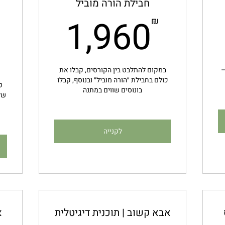
חבילת הורה מוביל
י
960₪
1,132
1,960
₪
–
במקום להתלבט בין הקורסים, קבלו את
כולם בחבילת ״הורה מוביל״ ובנוסף, קבלו
ק
בונוסים שווים במתנה
של
לקנייה
אבא קשוב | תוכנית דיגיטלית
א