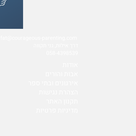
ifat@courageous-parenting.com
דרך אילות, גני תקווה
058-4398539
אודות
אבות והורים
אירגונים ובתי ספר
הצהרת נגישות
תקנון האתר
מדיניות פרטיות