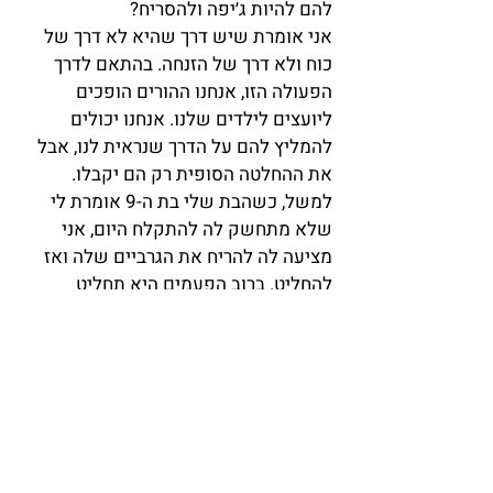
להם להיות ג׳יפה ולהסריח?
אני אומרת שיש דרך שהיא לא דרך של 
כוח ולא דרך של הזנחה. בהתאם לדרך 
הפעולה הזו, אנחנו ההורים הופכים 
ליועצים לילדים שלנו. אנחנו יכולים 
להמליץ להם על הדרך שנראית לנו, אבל 
את ההחלטה הסופית רק הם יקבלו.
למשל, כשהבת שלי בת ה-9 אומרת לי 
שלא מתחשק לה להתקלח היום, אני 
מציעה לה להריח את הגרביים שלה ואז 
להחליט. ברוב הפעמים היא תחליט 
להתקלח, אבל גם אם לא, זה בסדר.
באותו אופן, כשהילד שלי בן ה-6 אומר לי 
שאין לו כוח להתקלח אני אומרת לו 
שלדעתי כדאי לו כי הוא מאד הזיע היום. 
אחרי שאמרתי את דעתי, אני נותנת לו את 
ההחלטה הסופית.
היופי הוא שבגלל שהנושא הזה כבר לא 