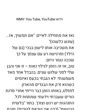
וידאו WMV: You Tube, YouTube
ואז את מתחילה לאיים: "אם תמשיך, אז... 
(עונש כלשהו)"
את משכיבה אותו לישון בבכי (גם של 
הילד) ומרגישה רע עם עצמך על כך 
שככה נגמר היום.
טוב, אז זה הזמן לגילוי נאות – זו אני והבן 
שלי לפני שלוש שנים. בהבדל אחד מאד 
משמעותי: לא הגבתי בכעס ואיומים 
כשהוא זרק את הבגדים מהארון.
למזלנו, באותו הזמן כבר הייתי אחרי סדנת 
הורים שעברתי וידעתי שמתחת לכל 
התנהגות יש רגש וצורך. בתור "בלשית 
הרגשות" (ככה אני קוראת להורים), חובת 