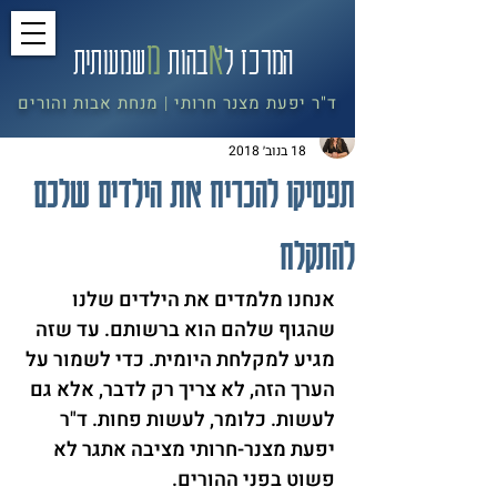
א
מ
המרכז ל
בה
ות
שמעותית
ד"ר יפעת מצנר חרותי
מנחת אבות והורים
|
ד"ר יפעת מצנר חרותי
18 בנוב׳ 2018
תפסיקו להכריח את הילדים שלכם
להתקלח
אנחנו מלמדים את הילדים שלנו 
שהגוף שלהם הוא ברשותם. עד שזה 
מגיע למקלחת היומית. כדי לשמור על 
הערך הזה, לא צריך רק לדבר, אלא גם 
לעשות. כלומר, לעשות פחות. ד"ר 
יפעת מצנר-חרותי מציבה אתגר לא 
פשוט בפני ההורים.